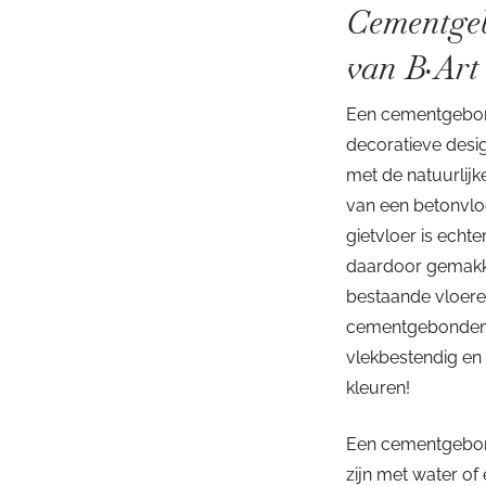
Cementgeb
van B·Art
Een cementgebond
decoratieve desi
met de natuurlijke
van een betonvl
gietvloer is echt
daardoor gemakk
bestaande vloere
cementgebonden v
vlekbestendig en 
kleuren!
Een cementgebon
zijn met water of