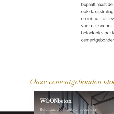
bepaalt naast de
ook de uitstraling
en robuust of liev
voor elke woonsti
betonlook vloer 
cementgebonden g
Onze cementgebonden vlo
WOONbeton
Betonstuc vloer | unieke robuuste en