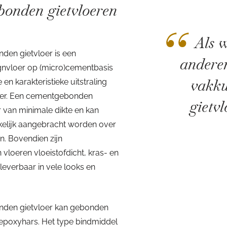
onden gietvloeren
“
Als w
en gietvloer is een
anderen
gnvloer op (micro)cementbasis
vakku
 en karakteristieke uitstraling
oer. Een cementgebonden
gietvl
er van minimale dikte en kan
elijk aangebracht worden over
n. Bovendien zijn
loeren vloeistofdicht, kras- en
leverbaar in vele looks en
den gietvloer kan gebonden
 epoxyhars. Het type bindmiddel