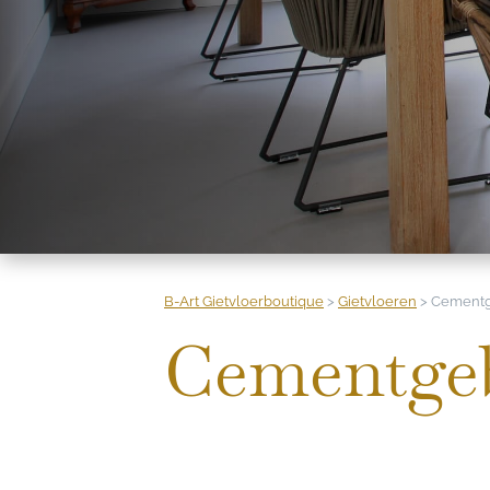
B-Art Gietvloerboutique
>
Gietvloeren
>
Cementg
Cementgeb