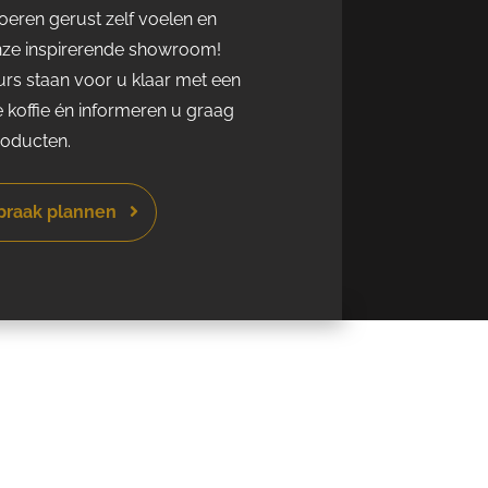
eren gerust zelf voelen en
nze inspirerende showroom!
rs staan voor u klaar met een
e koffie én informeren u graag
roducten.
spraak plannen