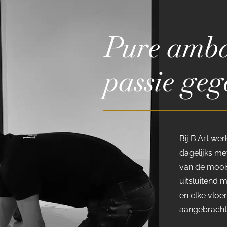
Pure amba
passie geg
Bij B·Art we
dagelijks met
van de moois
uitsluitend 
en elke vloe
aangebracht 