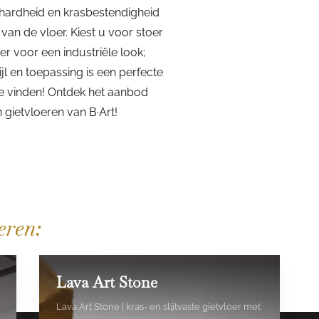
 hardheid en krasbestendigheid
 van de vloer. Kiest u voor stoer
er voor een industriële look;
jl en toepassing is een perfecte
te vinden! Ontdek het aanbod
ietvloeren van B·Art!
eren:
Lava Art Stone
Lava Art Stone | kras- en slijtvaste gietvloer met