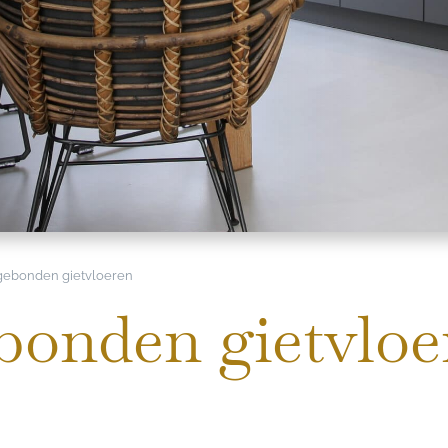
ebonden gietvloeren
onden gietvloe