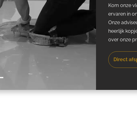
Kom onze vlo
ervaren in o
Onze adviseu
heerlijk kopj
over onze p
Direct af