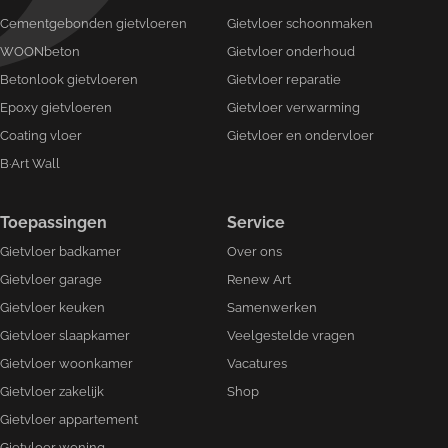
Cementgebonden gietvloeren
Gietvloer schoonmaken
WOONbeton
Gietvloer onderhoud
Betonlook gietvloeren
Gietvloer reparatie
Epoxy gietvloeren
Gietvloer verwarming
Coating vloer
Gietvloer en ondervloer
B·Art Wall
Toepassingen
Service
Gietvloer badkamer
Over ons
Gietvloer garage
Renew Art
Gietvloer keuken
Samenwerken
Gietvloer slaapkamer
Veelgestelde vragen
Gietvloer woonkamer
Vacatures
Gietvloer zakelijk
Shop
Gietvloer appartement
Gietvloer woning