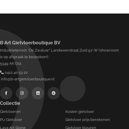
B·Art Gietvloerboutique BV
Industrieterrein “De Zwaluw” Landweerstraat Zuid 97-W (showroom
is op afspraak te bezoeken!)
5349 AK Oss
0412 40 53 22
info@b-artgietvloerboutique.nl
Collectie
Gietvloeren
Kosten gietvloer
PU Gietvloer
Gietvloer prijs berekenen
Lava Art Stone
Gietvloer kleuren