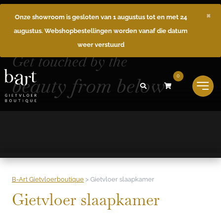
×
Onze showroom is gesloten van 1 augustus tot en met 24
augustus. Webshopbestellingen worden vanaf die datum
weer verstuurd
Get touched by the
beauty from below
0
B-Art Gietvloerboutique
>
Gietvloer slaapkamer
Gietvloer slaapkamer